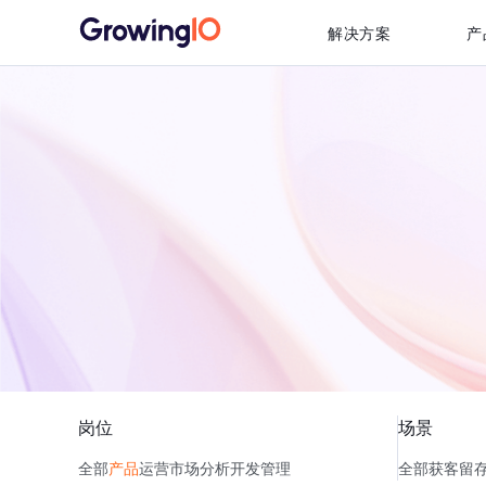
解决方案
产
岗位
场景
全部
产品
运营
市场
分析
开发
管理
全部
获客
留