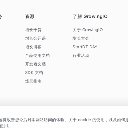
务
资源
了解 GrowingIO
务
增长干货
关于 GrowingIO
增长公开课
增长大会
增长博客
StartDT DAY
产品使用文档
行业活动
开发者文档
SDK 文档
场景指南
GrowingIO 是专注于数据智能分析与增长的品牌，核心平台为 GrowingIO 分析云
，这将改善您今后对本网站访问的体验。关于 cookie 的使用，以及如
5038330号
京公网安备 11010502037228号
的使用。