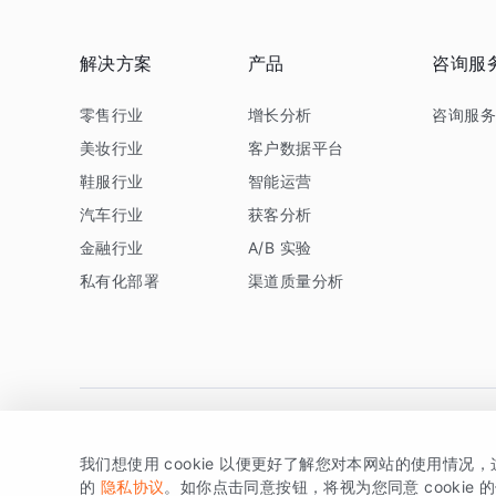
解决方案
产品
咨询服
零售行业
增长分析
咨询服
美妆行业
客户数据平台
鞋服行业
智能运营
汽车行业
获客分析
金融行业
A/B 实验
私有化部署
渠道质量分析
我们想使用 cookie 以便更好了解您对本网站的使用情况
版权所有 © 北京易数科技有限公司
SDK相关说明
京ICP备1
的
隐私协议
。如你点击同意按钮，将视为您同意 cookie 