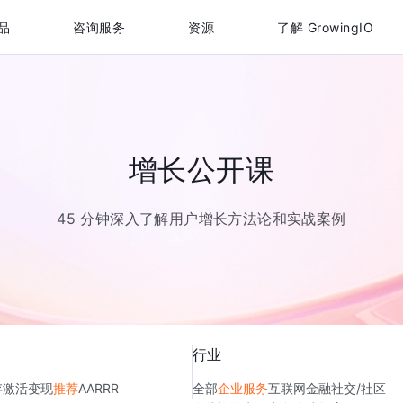
品
咨询服务
资源
了解 GrowingIO
增长公开课
45 分钟深入了解用户增长方法论和实战案例
行业
存
激活
变现
推荐
AARRR
全部
企业服务
互联网金融
社交/社区