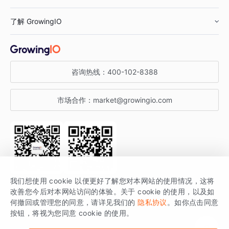
鞋服行业
客户数据平台
咨询服务
了解 GrowingIO
汽车行业
智能运营
增长干货
金融行业
获客分析
增长公开课
关于 GrowingIO
咨询热线：
400-102-8388
私有化部署
A/B 实验
增长博客
增长大会
市场合作：
market@growingio.com
渠道质量分析
产品使用文档
StartDT DAY
开发者文档
行业活动
SDK 文档
关注公众号
获取更多干货
我们想使用 cookie 以便更好了解您对本网站的使用情况，这将
场景指南
改善您今后对本网站访问的体验。关于 cookie 的使用，以及如
GrowingIO 是专注于数据智能分析与增长的品牌，核心平台为 GrowingIO
何撤回或管理您的同意，请详见我们的
隐私协议
。如你点击同意
按钮，将视为您同意 cookie 的使用。
分析云。