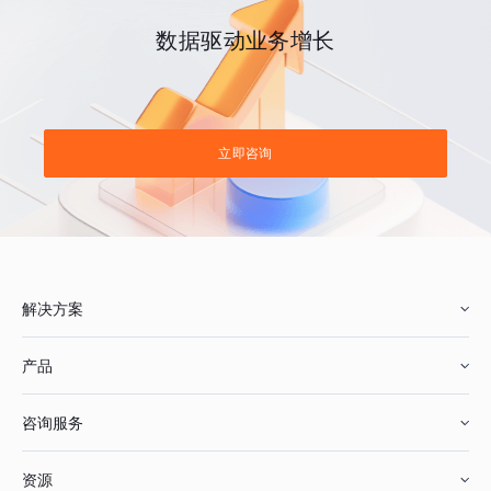
数据驱动业务增长
立即咨询
解决方案
产品
零售行业
咨询服务
美妆行业
增长分析
资源