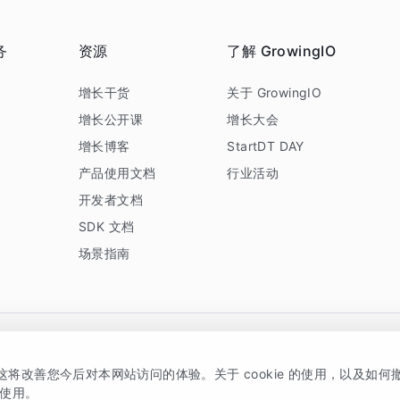
务
资源
了解 GrowingIO
务
增长干货
关于 GrowingIO
增长公开课
增长大会
增长博客
StartDT DAY
产品使用文档
行业活动
开发者文档
SDK 文档
场景指南
GrowingIO 是专注于数据智能分析与增长的品牌，核心平台为 GrowingIO 分析云
，这将改善您今后对本网站访问的体验。关于 cookie 的使用，以及如
5038330号
京公网安备 11010502037228号
的使用。