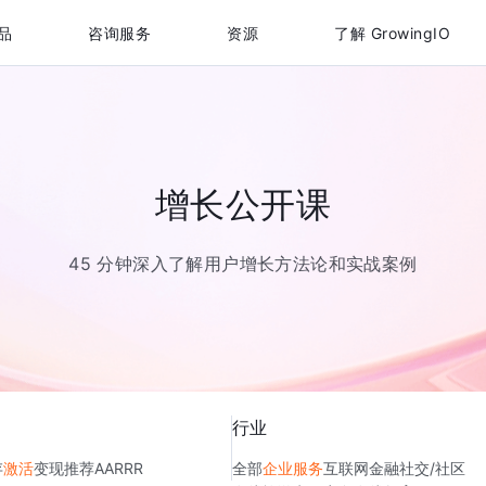
品
咨询服务
资源
了解 GrowingIO
增长公开课
45 分钟深入了解用户增长方法论和实战案例
行业
存
激活
变现
推荐
AARRR
全部
企业服务
互联网金融
社交/社区