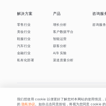
解决方案
产品
咨询服
零售行业
增长分析
咨询服
美妆行业
客户数据平台
鞋服行业
智能运营
汽车行业
获客分析
金融行业
A/B 实验
私有化部署
渠道质量分析
我们想使用 cookie 以便更好了解您对本网站的使用情况
版权所有 © 北京易数科技有限公司
SDK相关说明
京ICP备1
的
隐私协议
。如你点击同意按钮，将视为您同意 cookie 