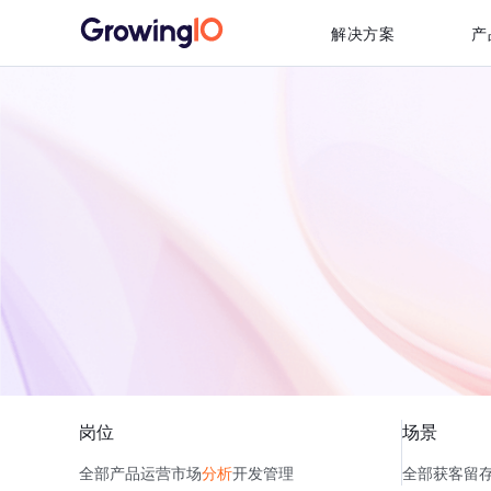
解决方案
产
岗位
场景
全部
产品
运营
市场
分析
开发
管理
全部
获客
留