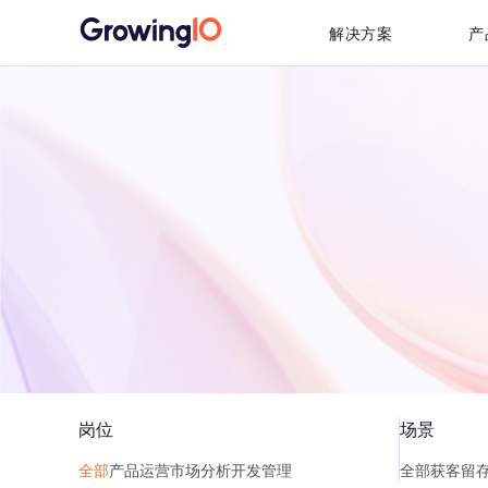
解决方案
产
岗位
场景
全部
产品
运营
市场
分析
开发
管理
全部
获客
留