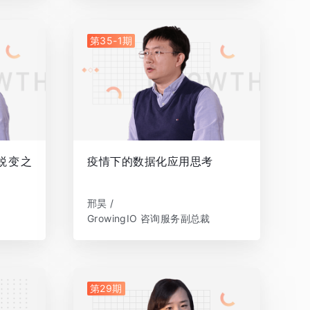
第35-1期
蜕变之
疫情下的数据化应用思考
邢昊 /
GrowingIO 咨询服务副总裁
第29期