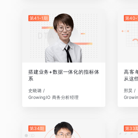
第41-1期
第40-
搭建业务+数据一体化的指标体
高客
系
从这
史晓璐 /
邢昊 /
GrowingIO 商务分析经理
Grow
第34期
第33