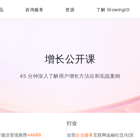
品
咨询服务
资源
了解 GrowingIO
增长公开课
45 分钟深入了解用户增长方法论和实战案例
行业
存
激活
变现
推荐
AARRR
全部
企业服务
互联网金融
社交/社区