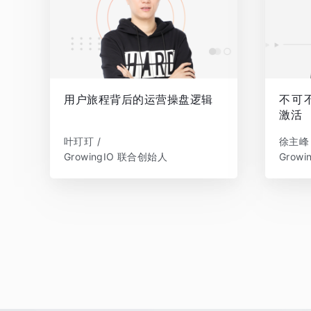
用户旅程背后的运营操盘逻辑
不可
激活
叶玎玎 /
徐主峰 
GrowingIO 联合创始人
Grow