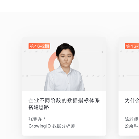
第46-2期
第46-
企业不同阶段的数据指标体系
为什
搭建思路
张荠卉 /
陈老师 
GrowingIO 数据分析师
盈余科