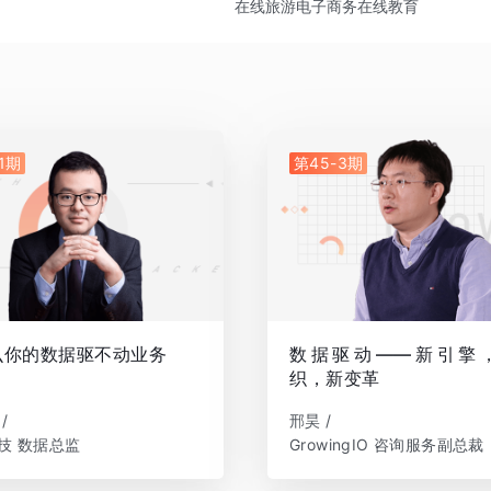
在线旅游
电子商务
在线教育
1期
第45-3期
么你的数据驱不动业务
数据驱动——新引擎
织，新变革
/
邢昊 /
技 数据总监
GrowingIO 咨询服务副总裁