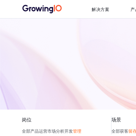
解决方案
产
岗位
场景
全部
产品
运营
市场
分析
开发
管理
全部
获客
留