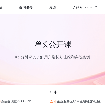
品
咨询服务
资源
了解 GrowingIO
增长公开课
45 分钟深入了解用户增长方法论和实战案例
行业
存
激活
变现
推荐
AARRR
全部
企业服务
互联网金融
社交/社区