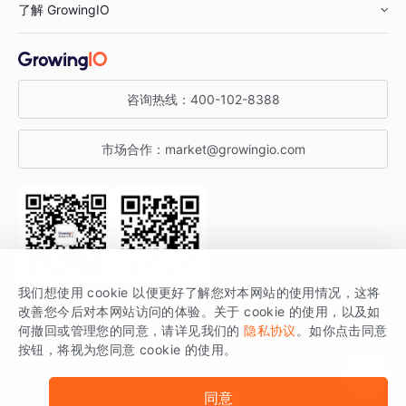
了解 GrowingIO
汽车行业
智能运营
增长干货
金融行业
获客分析
增长公开课
关于 GrowingIO
咨询热线：
400-102-8388
私有化部署
A/B 实验
增长博客
增长大会
市场合作：
market@growingio.com
渠道质量分析
产品使用文档
StartDT DAY
开发者文档
行业活动
SDK 文档
关注公众号
获取更多干货
我们想使用 cookie 以便更好了解您对本网站的使用情况，这将
场景指南
改善您今后对本网站访问的体验。关于 cookie 的使用，以及如
GrowingIO 是专注于数据智能分析与增长的品牌，核心平台为 GrowingIO
何撤回或管理您的同意，请详见我们的
隐私协议
。如你点击同意
按钮，将视为您同意 cookie 的使用。
分析云。
版权所有 © 北京易数科技有限公司
SDK相关说明
京ICP备15038330号
同意
京公网安备 11010502037228号
法律声明及隐私条款