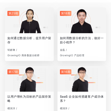
第25期
第18期
如何通过数据分析，提升用户留
如何用数据分析的方法，做好一
存
款小程序？
邹婧琳 /
金磊 /
GrowingIO 商务数据分析师
GrowingIO 产品经理
第17期
第16期
以用户增长为目标的产品留存策
SaaS 企业如何搭建客户成功体
略
系？
檀润洋 /
檀润洋 /