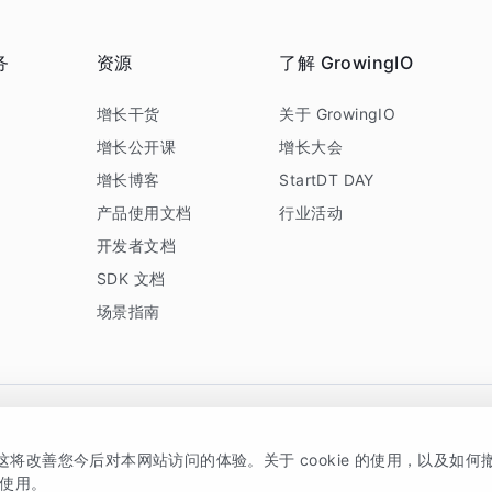
务
资源
了解 GrowingIO
务
增长干货
关于 GrowingIO
增长公开课
增长大会
增长博客
StartDT DAY
产品使用文档
行业活动
开发者文档
SDK 文档
场景指南
GrowingIO 是专注于数据智能分析与增长的品牌，核心平台为 GrowingIO 分析云
，这将改善您今后对本网站访问的体验。关于 cookie 的使用，以及如
5038330号
京公网安备 11010502037228号
的使用。