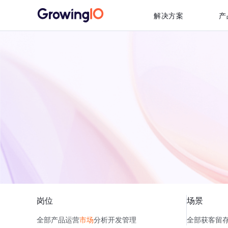
解决方案
产
岗位
场景
全部
产品
运营
市场
分析
开发
管理
全部
获客
留