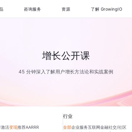
品
咨询服务
资源
了解 GrowingIO
增长公开课
45 分钟深入了解用户增长方法论和实战案例
行业
存
激活
变现
推荐
AARRR
全部
企业服务
互联网金融
社交/社区