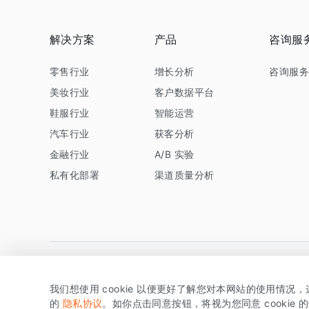
解决方案
产品
咨询服
零售行业
增长分析
咨询服
美妆行业
客户数据平台
鞋服行业
智能运营
汽车行业
获客分析
金融行业
A/B 实验
私有化部署
渠道质量分析
我们想使用 cookie 以便更好了解您对本网站的使用情况
版权所有 © 北京易数科技有限公司
SDK相关说明
京ICP备1
的
隐私协议
。如你点击同意按钮，将视为您同意 cookie 