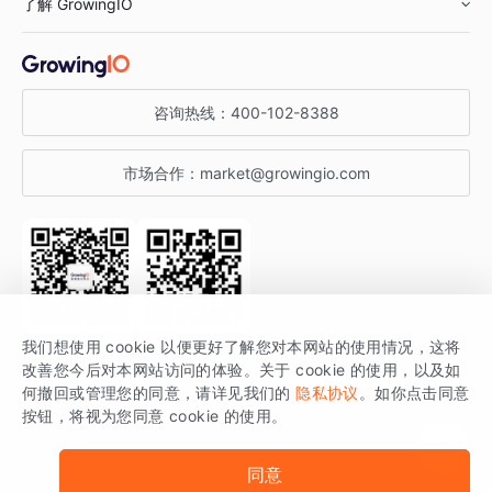
了解 GrowingIO
汽车行业
智能运营
增长干货
金融行业
获客分析
增长公开课
关于 GrowingIO
咨询热线：
400-102-8388
私有化部署
A/B 实验
增长博客
增长大会
市场合作：
market@growingio.com
渠道质量分析
产品使用文档
StartDT DAY
开发者文档
行业活动
SDK 文档
关注公众号
获取更多干货
我们想使用 cookie 以便更好了解您对本网站的使用情况，这将
场景指南
改善您今后对本网站访问的体验。关于 cookie 的使用，以及如
GrowingIO 是专注于数据智能分析与增长的品牌，核心平台为 GrowingIO
何撤回或管理您的同意，请详见我们的
隐私协议
。如你点击同意
按钮，将视为您同意 cookie 的使用。
分析云。
版权所有 © 北京易数科技有限公司
SDK相关说明
京ICP备15038330号
同意
京公网安备 11010502037228号
法律声明及隐私条款