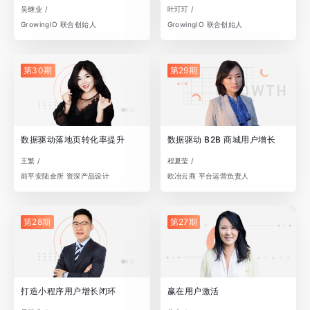
吴继业 /
叶玎玎 /
GrowingIO 联合创始人
GrowingIO 联合创始人
第30期
第29期
数据驱动落地页转化率提升
数据驱动 B2B 商城用户增长
王繁 /
程夏莹 /
前平安陆金所 资深产品设计
欧冶云商 平台运营负责人
第28期
第27期
打造小程序用户增长闭环
赢在用户激活