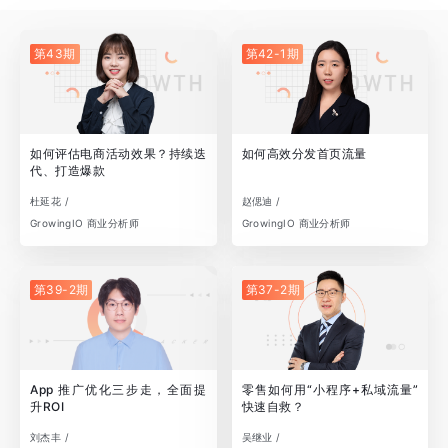
第43期
第42-1期
如何评估电商活动效果？持续迭
如何高效分发首页流量
代、打造爆款
杜延花 /
赵偲迪 /
GrowingIO 商业分析师
GrowingIO 商业分析师
第39-2期
第37-2期
App 推广优化三步走，全面提
零售如何用“小程序+私域流量”
升ROI
快速自救？
刘杰丰 /
吴继业 /