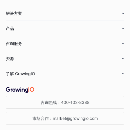
解决方案
产品
零售行业
咨询服务
美妆行业
增长分析
资源
鞋服行业
客户数据平台
咨询服务
了解 GrowingIO
汽车行业
智能运营
增长干货
金融行业
获客分析
增长公开课
关于 GrowingIO
咨询热线：
400-102-8388
私有化部署
A/B 实验
增长博客
增长大会
市场合作：
market@growingio.com
渠道质量分析
产品使用文档
StartDT DAY