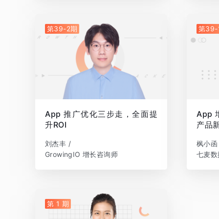
第39-2期
第39-
App 推广优化三步走，全面提
App
升ROI
产品
刘杰丰 /
枫小函 
GrowingIO 增长咨询师
七麦数
第 1 期