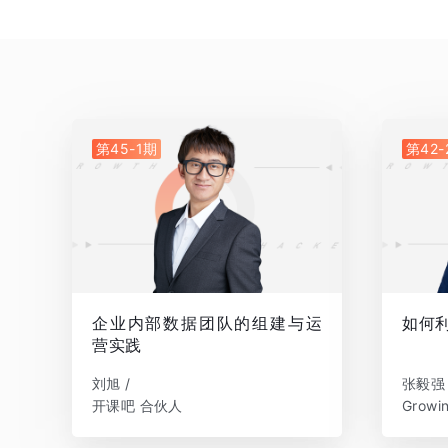
第45-1期
第42-
企业内部数据团队的组建与运
如何
营实践
刘旭 /
张毅强 
开课吧 合伙人
Grow