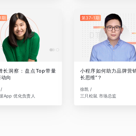
1期
第37-1期
 增长洞察：盘点Top带量
小程序如何助力品牌营销
新动向
长思维”？
/
徐凯 /
据App 优化负责人
三只松鼠 市场总监