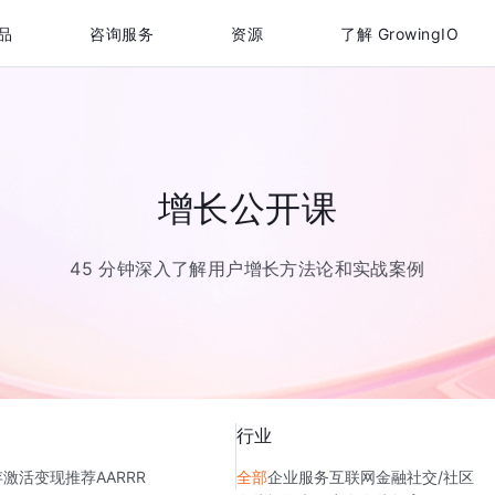
品
咨询服务
资源
了解 GrowingIO
增长公开课
45 分钟深入了解用户增长方法论和实战案例
行业
存
激活
变现
推荐
AARRR
全部
企业服务
互联网金融
社交/社区