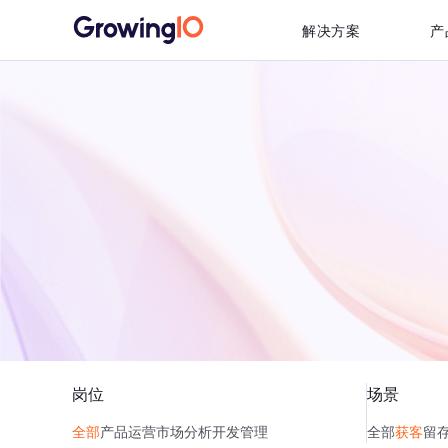
解决方案
产
岗位
场景
全部
产品
运营
市场
分析
开发
管理
全部
获客
留