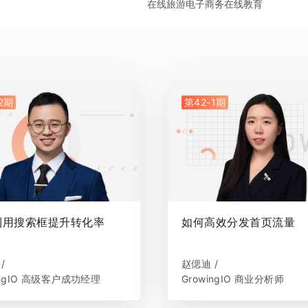
在线旅游
电子商务
在线教育
2期
第42-1期
利用搜索框提升转化率
如何高效分发首页流量
/
赵偲迪 /
ingIO 高级客户成功经理
GrowingIO 商业分析师