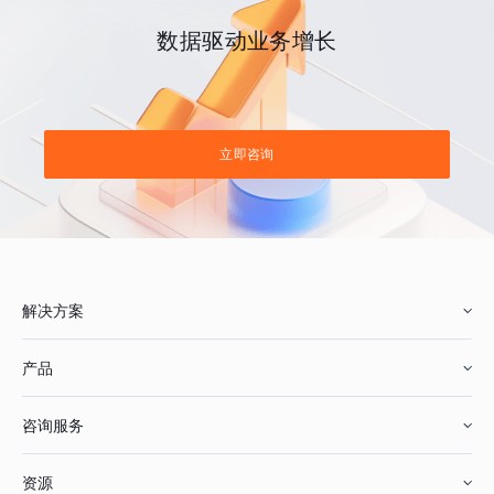
数据驱动业务增长
立即咨询
解决方案
产品
零售行业
咨询服务
美妆行业
增长分析
资源