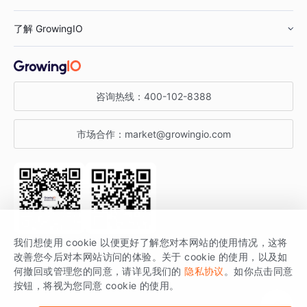
鞋服行业
客户数据平台
咨询服务
了解 GrowingIO
汽车行业
智能运营
增长干货
金融行业
获客分析
增长公开课
关于 GrowingIO
咨询热线：
400-102-8388
私有化部署
A/B 实验
增长博客
增长大会
市场合作：
market@growingio.com
渠道质量分析
产品使用文档
StartDT DAY
开发者文档
行业活动
SDK 文档
关注公众号
获取更多干货
我们想使用 cookie 以便更好了解您对本网站的使用情况，这将
场景指南
改善您今后对本网站访问的体验。关于 cookie 的使用，以及如
GrowingIO 是专注于数据智能分析与增长的品牌，核心平台为 GrowingIO
何撤回或管理您的同意，请详见我们的
隐私协议
。如你点击同意
按钮，将视为您同意 cookie 的使用。
分析云。