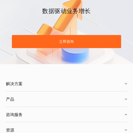
数据驱动业务增长
立即咨询
解决方案
产品
零售行业
咨询服务
美妆行业
增长分析
资源