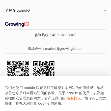
鞋服行业
客户数据平台
咨询服务
了解 GrowingIO
汽车行业
智能运营
增长干货
金融行业
获客分析
增长公开课
关于 GrowingIO
咨询热线：
400-102-8388
私有化部署
A/B 实验
增长博客
增长大会
市场合作：
market@growingio.com
渠道质量分析
产品使用文档
StartDT DAY
开发者文档
行业活动
SDK 文档
关注公众号
获取更多干货
我们想使用 cookie 以便更好了解您对本网站的使用情况，这将
场景指南
改善您今后对本网站访问的体验。关于 cookie 的使用，以及如
GrowingIO 是专注于数据智能分析与增长的品牌，核心平台为 GrowingIO
何撤回或管理您的同意，请详见我们的
隐私协议
。如你点击同意
按钮，将视为您同意 cookie 的使用。
分析云。