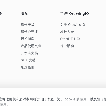
务
资源
了解 GrowingIO
务
增长干货
关于 GrowingIO
增长公开课
增长大会
增长博客
StartDT DAY
产品使用文档
行业活动
开发者文档
SDK 文档
场景指南
GrowingIO 是专注于数据智能分析与增长的品牌，核心平台为 GrowingIO 分析云
，这将改善您今后对本网站访问的体验。关于 cookie 的使用，以及如
5038330号
京公网安备 11010502037228号
的使用。