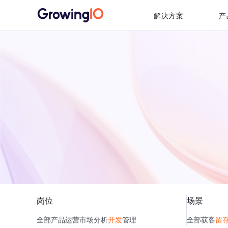
解决方案
产
岗位
场景
全部
产品
运营
市场
分析
开发
管理
全部
获客
留