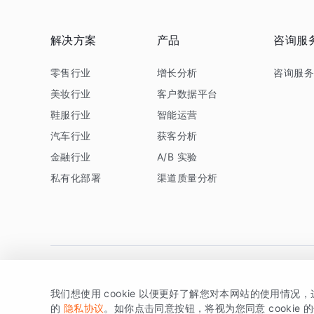
解决方案
产品
咨询服
零售行业
增长分析
咨询服
美妆行业
客户数据平台
鞋服行业
智能运营
汽车行业
获客分析
金融行业
A/B 实验
私有化部署
渠道质量分析
我们想使用 cookie 以便更好了解您对本网站的使用情况
版权所有 © 北京易数科技有限公司
SDK相关说明
京ICP备1
的
隐私协议
。如你点击同意按钮，将视为您同意 cookie 