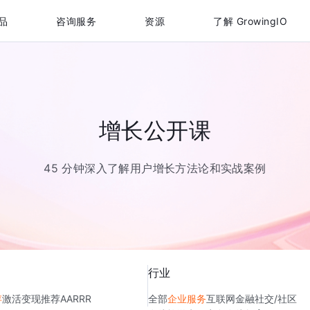
品
咨询服务
资源
了解 GrowingIO
增长公开课
45 分钟深入了解用户增长方法论和实战案例
行业
存
激活
变现
推荐
AARRR
全部
企业服务
互联网金融
社交/社区