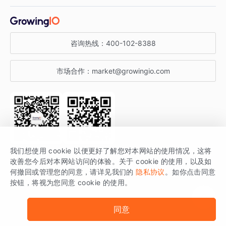
增长干货
金融行业
获客分析
增长公开课
关于 GrowingIO
咨询热线：
400-102-8388
私有化部署
A/B 实验
增长博客
增长大会
市场合作：
market@growingio.com
渠道质量分析
产品使用文档
StartDT DAY
开发者文档
行业活动
SDK 文档
关注公众号
获取更多干货
我们想使用 cookie 以便更好了解您对本网站的使用情况，这将
场景指南
改善您今后对本网站访问的体验。关于 cookie 的使用，以及如
GrowingIO 是专注于数据智能分析与增长的品牌，核心平台为 GrowingIO
何撤回或管理您的同意，请详见我们的
隐私协议
。如你点击同意
按钮，将视为您同意 cookie 的使用。
分析云。
版权所有 © 北京易数科技有限公司
SDK相关说明
京ICP备15038330号
同意
京公网安备 11010502037228号
法律声明及隐私条款