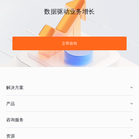
数据驱动业务增长
立即咨询
解决方案
产品
零售行业
咨询服务
美妆行业
增长分析
资源