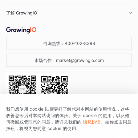
鞋服行业
客户数据平台
咨询服务
了解 GrowingIO
汽车行业
智能运营
增长干货
金融行业
获客分析
增长公开课
关于 GrowingIO
咨询热线：
400-102-8388
私有化部署
A/B 实验
增长博客
增长大会
市场合作：
market@growingio.com
渠道质量分析
产品使用文档
StartDT DAY
开发者文档
行业活动
SDK 文档
关注公众号
获取更多干货
我们想使用 cookie 以便更好了解您对本网站的使用情况，这将
场景指南
改善您今后对本网站访问的体验。关于 cookie 的使用，以及如
GrowingIO 是专注于数据智能分析与增长的品牌，核心平台为 GrowingIO
何撤回或管理您的同意，请详见我们的
隐私协议
。如你点击同意
按钮，将视为您同意 cookie 的使用。
分析云。