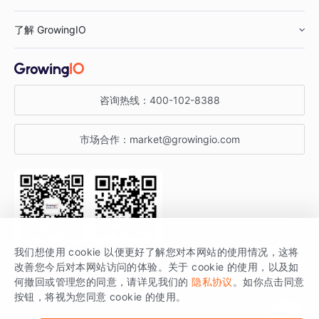
鞋服行业
客户数据平台
咨询服务
了解 GrowingIO
汽车行业
智能运营
增长干货
金融行业
获客分析
增长公开课
关于 GrowingIO
咨询热线：
400-102-8388
私有化部署
A/B 实验
增长博客
增长大会
市场合作：
market@growingio.com
渠道质量分析
产品使用文档
StartDT DAY
开发者文档
行业活动
SDK 文档
关注公众号
获取更多干货
我们想使用 cookie 以便更好了解您对本网站的使用情况，这将
场景指南
改善您今后对本网站访问的体验。关于 cookie 的使用，以及如
GrowingIO 是专注于数据智能分析与增长的品牌，核心平台为 GrowingIO
何撤回或管理您的同意，请详见我们的
隐私协议
。如你点击同意
按钮，将视为您同意 cookie 的使用。
分析云。