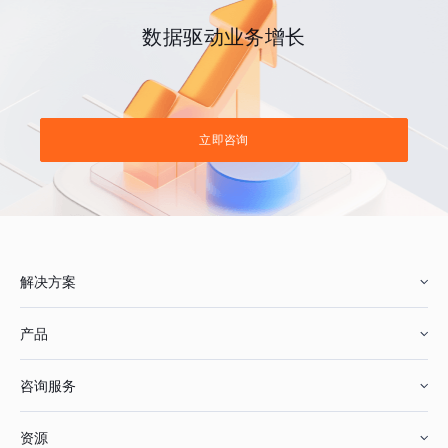
数据驱动业务增长
立即咨询
解决方案
产品
零售行业
咨询服务
美妆行业
增长分析
资源