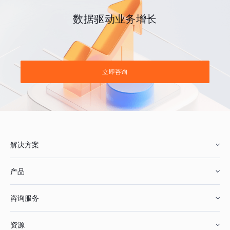
数据驱动业务增长
立即咨询
解决方案
产品
零售行业
咨询服务
美妆行业
增长分析
资源