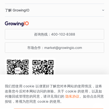
鞋服行业
客户数据平台
咨询服务
了解 GrowingIO
汽车行业
智能运营
增长干货
金融行业
获客分析
增长公开课
关于 GrowingIO
咨询热线：
400-102-8388
私有化部署
A/B 实验
增长博客
增长大会
市场合作：
market@growingio.com
渠道质量分析
产品使用文档
StartDT DAY
开发者文档
行业活动
SDK 文档
关注公众号
获取更多干货
我们想使用 cookie 以便更好了解您对本网站的使用情况，这将
场景指南
改善您今后对本网站访问的体验。关于 cookie 的使用，以及如
GrowingIO 是专注于数据智能分析与增长的品牌，核心平台为 GrowingIO
何撤回或管理您的同意，请详见我们的
隐私协议
。如你点击同意
按钮，将视为您同意 cookie 的使用。
分析云。