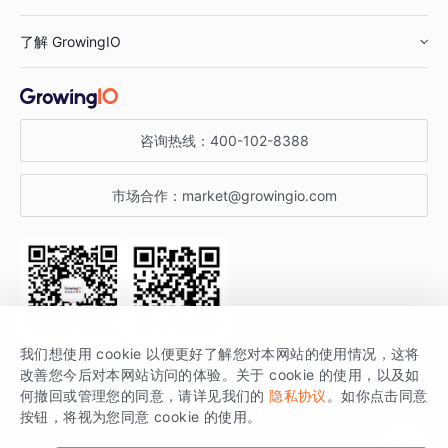
鞋服行业
客户数据平台
咨询服务
了解 GrowingIO
汽车行业
智能运营
增长干货
金融行业
获客分析
增长公开课
关于 GrowingIO
咨询热线：
400-102-8388
私有化部署
A/B 实验
增长博客
增长大会
市场合作：
market@growingio.com
渠道质量分析
产品使用文档
StartDT DAY
开发者文档
行业活动
SDK 文档
关注公众号
获取更多干货
我们想使用 cookie 以便更好了解您对本网站的使用情况，这将
场景指南
改善您今后对本网站访问的体验。关于 cookie 的使用，以及如
GrowingIO 是专注于数据智能分析与增长的品牌，核心平台为 GrowingIO
何撤回或管理您的同意，请详见我们的
隐私协议
。如你点击同意
按钮，将视为您同意 cookie 的使用。
分析云。