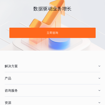
数据驱动业务增长
立即咨询
解决方案
产品
零售行业
咨询服务
美妆行业
增长分析
资源