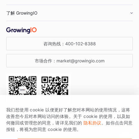
鞋服行业
客户数据平台
咨询服务
了解 GrowingIO
汽车行业
智能运营
增长干货
金融行业
获客分析
增长公开课
关于 GrowingIO
咨询热线：
400-102-8388
私有化部署
A/B 实验
增长博客
增长大会
市场合作：
market@growingio.com
渠道质量分析
产品使用文档
StartDT DAY
开发者文档
行业活动
SDK 文档
关注公众号
获取更多干货
我们想使用 cookie 以便更好了解您对本网站的使用情况，这将
场景指南
改善您今后对本网站访问的体验。关于 cookie 的使用，以及如
GrowingIO 是专注于数据智能分析与增长的品牌，核心平台为 GrowingIO
何撤回或管理您的同意，请详见我们的
隐私协议
。如你点击同意
按钮，将视为您同意 cookie 的使用。
分析云。