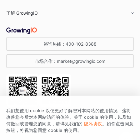
鞋服行业
客户数据平台
咨询服务
了解 GrowingIO
汽车行业
智能运营
增长干货
金融行业
获客分析
增长公开课
关于 GrowingIO
咨询热线：
400-102-8388
私有化部署
A/B 实验
增长博客
增长大会
市场合作：
market@growingio.com
渠道质量分析
产品使用文档
StartDT DAY
开发者文档
行业活动
SDK 文档
关注公众号
获取更多干货
我们想使用 cookie 以便更好了解您对本网站的使用情况，这将
场景指南
改善您今后对本网站访问的体验。关于 cookie 的使用，以及如
GrowingIO 是专注于数据智能分析与增长的品牌，核心平台为 GrowingIO
何撤回或管理您的同意，请详见我们的
隐私协议
。如你点击同意
按钮，将视为您同意 cookie 的使用。
分析云。