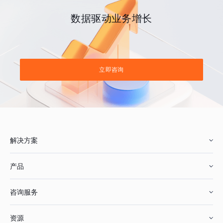
数据驱动业务增长
立即咨询
解决方案
产品
零售行业
咨询服务
美妆行业
增长分析
资源