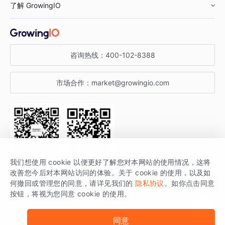
了解 GrowingIO
汽车行业
智能运营
增长干货
金融行业
获客分析
增长公开课
关于 GrowingIO
咨询热线：
400-102-8388
私有化部署
A/B 实验
增长博客
增长大会
市场合作：
market@growingio.com
渠道质量分析
产品使用文档
StartDT DAY
开发者文档
行业活动
SDK 文档
关注公众号
获取更多干货
我们想使用 cookie 以便更好了解您对本网站的使用情况，这将
场景指南
改善您今后对本网站访问的体验。关于 cookie 的使用，以及如
GrowingIO 是专注于数据智能分析与增长的品牌，核心平台为 GrowingIO
何撤回或管理您的同意，请详见我们的
隐私协议
。如你点击同意
按钮，将视为您同意 cookie 的使用。
分析云。
版权所有 © 北京易数科技有限公司
SDK相关说明
京ICP备15038330号
同意
京公网安备 11010502037228号
法律声明及隐私条款