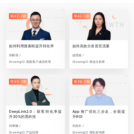
第42-2期
第42-1期
如何利用搜索框提升转化率
如何高效分发首页流量
张毅强 /
赵偲迪 /
GrowingIO 高级客户成功经理
GrowingIO 商业分析师
第39-3期
第39-2期
DeepLink2.0：获客转化率提
App 推广优化三步走，全面提
升30%的黑科技
升ROI
刘博楠 /
刘杰丰 /
GrowingIO 产品经理
GrowingIO 增长咨询师