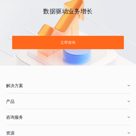
数据驱动业务增长
立即咨询
解决方案
产品
零售行业
咨询服务
美妆行业
增长分析
资源