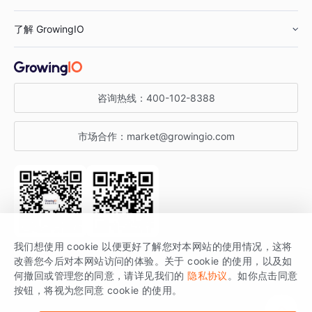
鞋服行业
客户数据平台
咨询服务
了解 GrowingIO
汽车行业
智能运营
增长干货
金融行业
获客分析
增长公开课
关于 GrowingIO
咨询热线：
400-102-8388
私有化部署
A/B 实验
增长博客
增长大会
市场合作：
market@growingio.com
渠道质量分析
产品使用文档
StartDT DAY
开发者文档
行业活动
SDK 文档
关注公众号
获取更多干货
我们想使用 cookie 以便更好了解您对本网站的使用情况，这将
场景指南
改善您今后对本网站访问的体验。关于 cookie 的使用，以及如
GrowingIO 是专注于数据智能分析与增长的品牌，核心平台为 GrowingIO
何撤回或管理您的同意，请详见我们的
隐私协议
。如你点击同意
按钮，将视为您同意 cookie 的使用。
分析云。