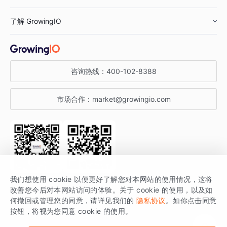
鞋服行业
客户数据平台
咨询服务
了解 GrowingIO
汽车行业
智能运营
增长干货
金融行业
获客分析
增长公开课
关于 GrowingIO
咨询热线：
400-102-8388
私有化部署
A/B 实验
增长博客
增长大会
市场合作：
market@growingio.com
渠道质量分析
产品使用文档
StartDT DAY
开发者文档
行业活动
SDK 文档
关注公众号
获取更多干货
我们想使用 cookie 以便更好了解您对本网站的使用情况，这将
场景指南
改善您今后对本网站访问的体验。关于 cookie 的使用，以及如
GrowingIO 是专注于数据智能分析与增长的品牌，核心平台为 GrowingIO
何撤回或管理您的同意，请详见我们的
隐私协议
。如你点击同意
按钮，将视为您同意 cookie 的使用。
分析云。