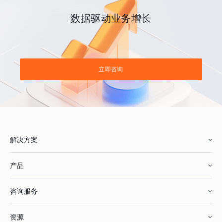
数据驱动业务增长
立即咨询
解决方案
产品
零售行业
咨询服务
美妆行业
增长分析
资源