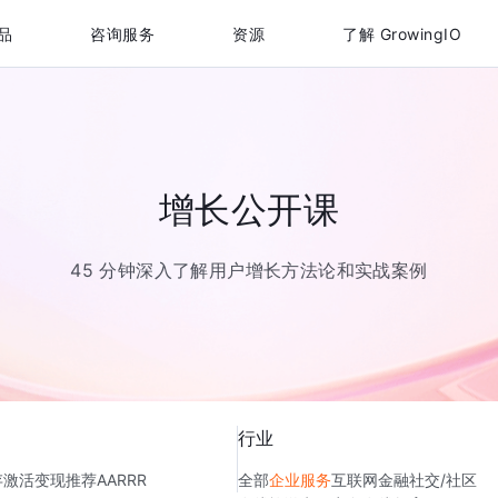
品
咨询服务
资源
了解 GrowingIO
增长公开课
45 分钟深入了解用户增长方法论和实战案例
行业
存
激活
变现
推荐
AARRR
全部
企业服务
互联网金融
社交/社区