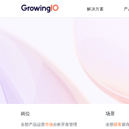
解决方案
产
岗位
场景
全部
产品
运营
市场
分析
开发
管理
全部
获客
留