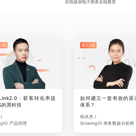
在线旅游
电子商务
在线教育
-3期
第22期
pLink2.0：获客转化率提
如何建立一套有效的渠
%的黑科技
体系？
/
徐冰杰 /
ingIO 产品经理
GrowingIO 商务数据分析师