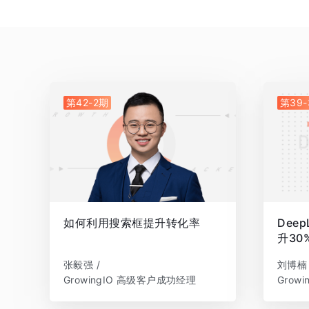
第42-2期
第39
如何利用搜索框提升转化率
Dee
升30
张毅强 /
刘博楠 
GrowingIO 高级客户成功经理
Grow