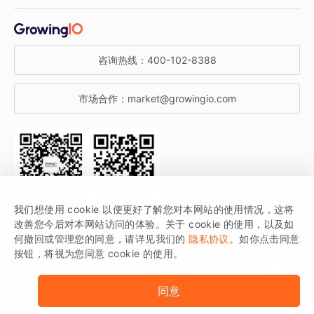
增长干货
金融行业
获客分析
增长公开课
关于 GrowingIO
咨询热线：
400-102-8388
私有化部署
A/B 实验
增长博客
增长大会
市场合作：
market@growingio.com
渠道质量分析
产品使用文档
StartDT DAY
开发者文档
行业活动
SDK 文档
关注公众号
获取更多干货
我们想使用 cookie 以便更好了解您对本网站的使用情况，这将
场景指南
改善您今后对本网站访问的体验。关于 cookie 的使用，以及如
GrowingIO 是专注于数据智能分析与增长的品牌，核心平台为 GrowingIO
何撤回或管理您的同意，请详见我们的
隐私协议
。如你点击同意
按钮，将视为您同意 cookie 的使用。
分析云。
版权所有 © 北京易数科技有限公司
SDK相关说明
京ICP备15038330号
同意
京公网安备 11010502037228号
法律声明及隐私条款