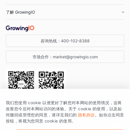
鞋服行业
客户数据平台
咨询服务
了解 GrowingIO
汽车行业
智能运营
增长干货
金融行业
获客分析
增长公开课
关于 GrowingIO
咨询热线：
400-102-8388
私有化部署
A/B 实验
增长博客
增长大会
市场合作：
market@growingio.com
渠道质量分析
产品使用文档
StartDT DAY
开发者文档
行业活动
SDK 文档
关注公众号
获取更多干货
我们想使用 cookie 以便更好了解您对本网站的使用情况，这将
场景指南
改善您今后对本网站访问的体验。关于 cookie 的使用，以及如
GrowingIO 是专注于数据智能分析与增长的品牌，核心平台为 GrowingIO
何撤回或管理您的同意，请详见我们的
隐私协议
。如你点击同意
按钮，将视为您同意 cookie 的使用。
分析云。