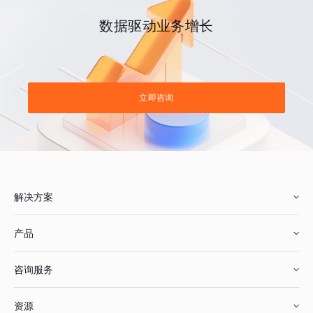
数据驱动业务增长
立即咨询
解决方案
产品
零售行业
咨询服务
美妆行业
增长分析
资源