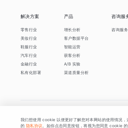
解决方案
产品
咨询服
零售行业
增长分析
咨询服
美妆行业
客户数据平台
鞋服行业
智能运营
汽车行业
获客分析
金融行业
A/B 实验
私有化部署
渠道质量分析
我们想使用 cookie 以便更好了解您对本网站的使用情况
版权所有 © 北京易数科技有限公司
SDK相关说明
京ICP备1
的
隐私协议
。如你点击同意按钮，将视为您同意 cookie 