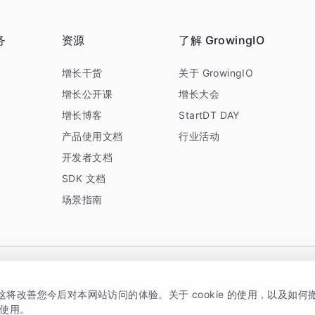
务
资源
了解 GrowingIO
务
增长干货
关于 GrowingIO
增长公开课
增长大会
增长博客
StartDT DAY
产品使用文档
行业活动
开发者文档
SDK 文档
场景指南
GrowingIO 是专注于数据智能分析与增长的品牌，核心平台为 GrowingIO 分析云
，这将改善您今后对本网站访问的体验。关于 cookie 的使用，以及如
5038330号
京公网安备 11010502037228号
的使用。