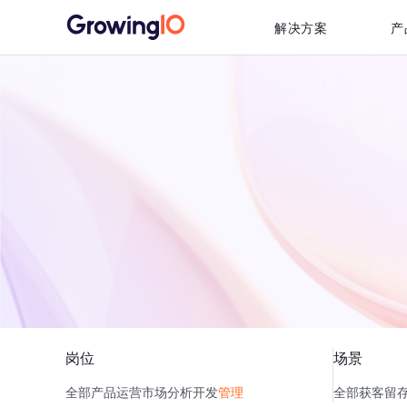
解决方案
产
岗位
场景
全部
产品
运营
市场
分析
开发
管理
全部
获客
留