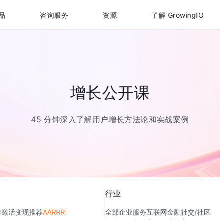
品
咨询服务
资源
了解 GrowingIO
增长公开课
45 分钟深入了解用户增长方法论和实战案例
行业
存
激活
变现
推荐
AARRR
全部
企业服务
互联网金融
社交/社区