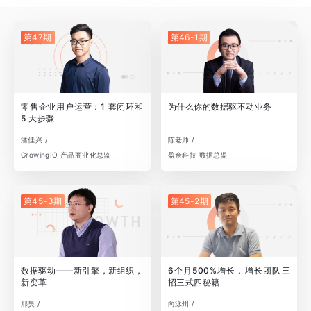
第47期
第46-1期
零售企业用户运营：1 套闭环和
为什么你的数据驱不动业务
5 大步骤
潘佳兴 /
陈老师 /
GrowingIO 产品商业化总监
盈余科技 数据总监
第45-3期
第45-2期
数据驱动——新引擎，新组织，
6个月500%增长，增长团队三
新变革
招三式四秘籍
邢昊 /
向泳州 /