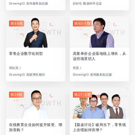
GrowingIO 咨询服务副总裁
好好住 数据科学总监
第44期
第40-1期
零售企业数字化转型
高客单价企业落地线上增长，从
这些场景切入
周欣然 /
邢昊 /
GrowingIO 高级增长顾问
GrowingIO 咨询服务副总裁
第38期
第37-3期
在线教育企业如何提升留资、增
【圆桌讨论】破局当下，零售线
加首购？
上业绩如何倍增？