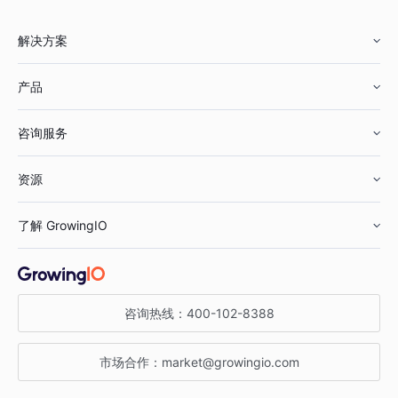
解决方案
产品
零售行业
咨询服务
美妆行业
增长分析
资源
鞋服行业
客户数据平台
咨询服务
了解 GrowingIO
汽车行业
智能运营
增长干货
金融行业
获客分析
增长公开课
关于 GrowingIO
咨询热线：
400-102-8388
私有化部署
A/B 实验
增长博客
增长大会
市场合作：
market@growingio.com
渠道质量分析
产品使用文档
StartDT DAY