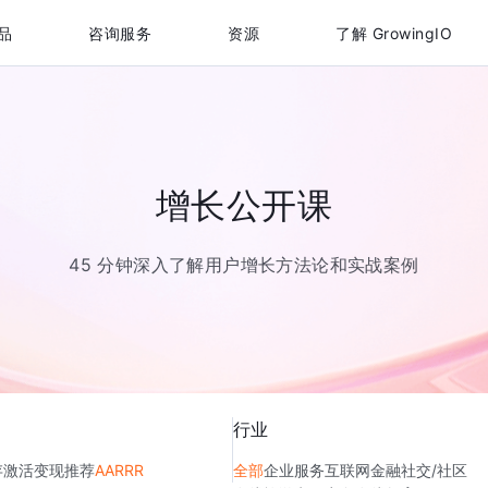
品
咨询服务
资源
了解 GrowingIO
增长公开课
45 分钟深入了解用户增长方法论和实战案例
行业
存
激活
变现
推荐
AARRR
全部
企业服务
互联网金融
社交/社区