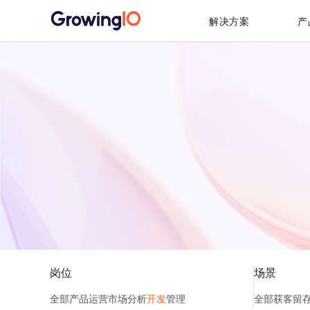
解决方案
产
岗位
场景
全部
产品
运营
市场
分析
开发
管理
全部
获客
留