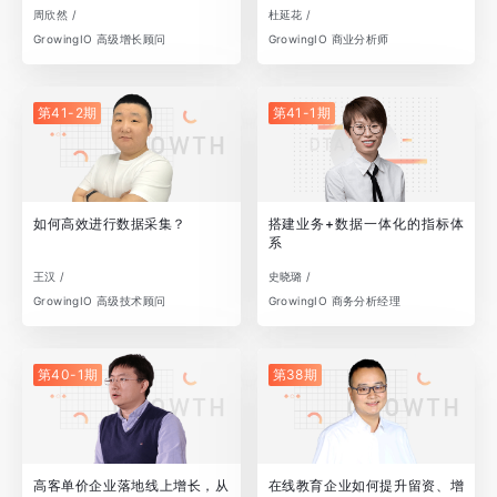
周欣然 /
杜延花 /
GrowingIO 高级增长顾问
GrowingIO 商业分析师
第41-2期
第41-1期
如何高效进行数据采集？
搭建业务+数据一体化的指标体
系
王汉 /
史晓璐 /
GrowingIO 高级技术顾问
GrowingIO 商务分析经理
第40-1期
第38期
高客单价企业落地线上增长，从
在线教育企业如何提升留资、增