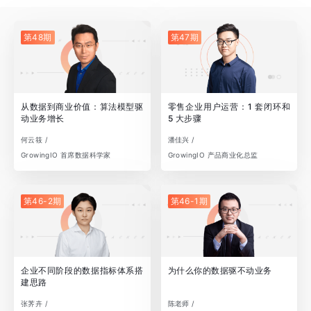
第48期
第47期
从数据到商业价值：算法模型驱
零售企业用户运营：1 套闭环和
动业务增长
5 大步骤
何云筱 /
潘佳兴 /
GrowingIO 首席数据科学家
GrowingIO 产品商业化总监
第46-2期
第46-1期
企业不同阶段的数据指标体系搭
为什么你的数据驱不动业务
建思路
张荠卉 /
陈老师 /