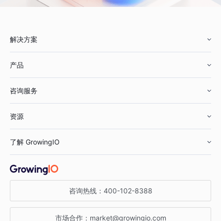
解决方案
产品
零售行业
咨询服务
美妆行业
增长分析
资源
鞋服行业
客户数据平台
咨询服务
了解 GrowingIO
汽车行业
智能运营
增长干货
金融行业
获客分析
增长公开课
关于 GrowingIO
咨询热线：
400-102-8388
私有化部署
A/B 实验
增长博客
增长大会
市场合作：
market@growingio.com