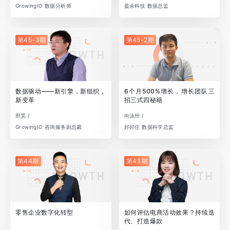
GrowingIO 数据分析师
盈余科技 数据总监
第45-3期
第45-2期
数据驱动——新引擎，新组织，
6个月500%增长，增长团队三
新变革
招三式四秘籍
邢昊 /
向泳州 /
GrowingIO 咨询服务副总裁
好好住 数据科学总监
第44期
第43期
零售企业数字化转型
如何评估电商活动效果？持续迭
代、打造爆款