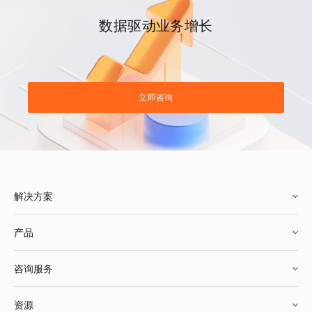
数据驱动业务增长
立即咨询
解决方案
产品
零售行业
咨询服务
美妆行业
增长分析
资源