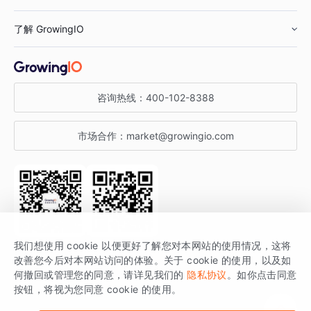
鞋服行业
客户数据平台
咨询服务
了解 GrowingIO
汽车行业
智能运营
增长干货
金融行业
获客分析
增长公开课
关于 GrowingIO
咨询热线：
400-102-8388
私有化部署
A/B 实验
增长博客
增长大会
市场合作：
market@growingio.com
渠道质量分析
产品使用文档
StartDT DAY
开发者文档
行业活动
SDK 文档
关注公众号
获取更多干货
我们想使用 cookie 以便更好了解您对本网站的使用情况，这将
场景指南
改善您今后对本网站访问的体验。关于 cookie 的使用，以及如
GrowingIO 是专注于数据智能分析与增长的品牌，核心平台为 GrowingIO
何撤回或管理您的同意，请详见我们的
隐私协议
。如你点击同意
按钮，将视为您同意 cookie 的使用。
分析云。