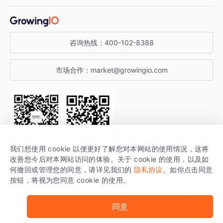
增长干货
金融行业
获客分析
增长公开课
关于 GrowingIO
咨询热线：
400-102-8388
私有化部署
A/B 实验
增长博客
增长大会
市场合作：
market@growingio.com
渠道质量分析
产品使用文档
StartDT DAY
开发者文档
行业活动
SDK 文档
关注公众号
获取更多干货
我们想使用 cookie 以便更好了解您对本网站的使用情况，这将
场景指南
改善您今后对本网站访问的体验。关于 cookie 的使用，以及如
GrowingIO 是专注于数据智能分析与增长的品牌，核心平台为 GrowingIO
何撤回或管理您的同意，请详见我们的
隐私协议
。如你点击同意
按钮，将视为您同意 cookie 的使用。
分析云。
版权所有 © 北京易数科技有限公司
SDK相关说明
京ICP备15038330号
同意
京公网安备 11010502037228号
法律声明及隐私条款