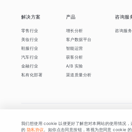
解决方案
产品
咨询服
零售行业
增长分析
咨询服
美妆行业
客户数据平台
鞋服行业
智能运营
汽车行业
获客分析
金融行业
A/B 实验
私有化部署
渠道质量分析
我们想使用 cookie 以便更好了解您对本网站的使用情况
版权所有 © 北京易数科技有限公司
SDK相关说明
京ICP备1
的
隐私协议
。如你点击同意按钮，将视为您同意 cookie 