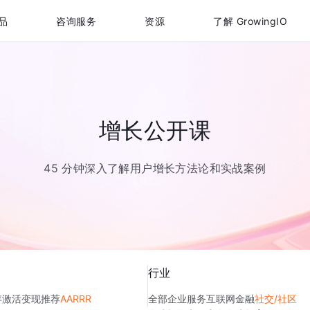
品
咨询服务
资源
了解 GrowingIO
增长公开课
45 分钟深入了解用户增长方法论和实战案例
行业
存
激活
变现
推荐
AARRR
全部
企业服务
互联网金融
社交/社区