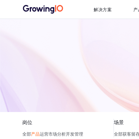
解决方案
产
岗位
场景
全部
产品
运营
市场
分析
开发
管理
全部
获客
留