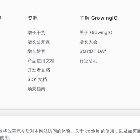
务
资源
了解 GrowingIO
务
增长干货
关于 GrowingIO
增长公开课
增长大会
增长博客
StartDT DAY
产品使用文档
行业活动
开发者文档
SDK 文档
场景指南
GrowingIO 是专注于数据智能分析与增长的品牌，核心平台为 GrowingIO 分析云
，这将改善您今后对本网站访问的体验。关于 cookie 的使用，以及如
5038330号
京公网安备 11010502037228号
的使用。