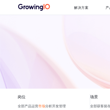
解决方案
产
岗位
场景
全部
产品
运营
市场
分析
开发
管理
全部
获客
留