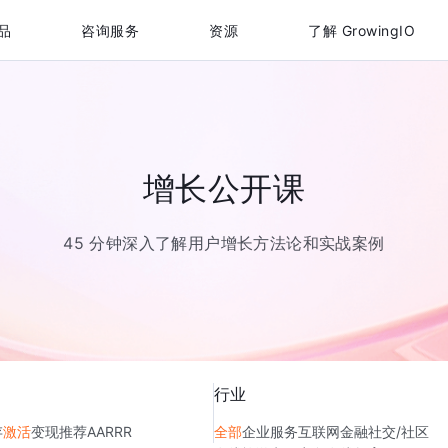
品
咨询服务
资源
了解 GrowingIO
增长公开课
45 分钟深入了解用户增长方法论和实战案例
行业
存
激活
变现
推荐
AARRR
全部
企业服务
互联网金融
社交/社区