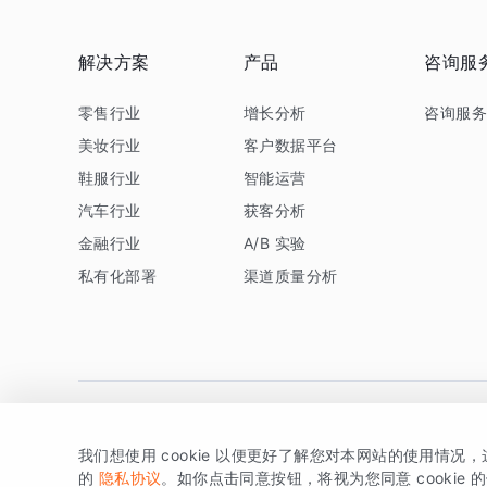
解决方案
产品
咨询服
零售行业
增长分析
咨询服
美妆行业
客户数据平台
鞋服行业
智能运营
汽车行业
获客分析
金融行业
A/B 实验
私有化部署
渠道质量分析
我们想使用 cookie 以便更好了解您对本网站的使用情况
版权所有 © 北京易数科技有限公司
SDK相关说明
京ICP备1
的
隐私协议
。如你点击同意按钮，将视为您同意 cookie 