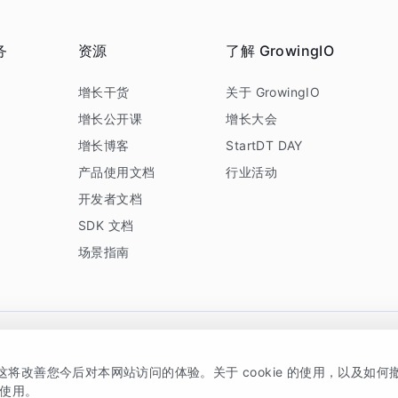
务
资源
了解 GrowingIO
务
增长干货
关于 GrowingIO
增长公开课
增长大会
增长博客
StartDT DAY
产品使用文档
行业活动
开发者文档
SDK 文档
场景指南
GrowingIO 是专注于数据智能分析与增长的品牌，核心平台为 GrowingIO 分析云
，这将改善您今后对本网站访问的体验。关于 cookie 的使用，以及如
5038330号
京公网安备 11010502037228号
的使用。