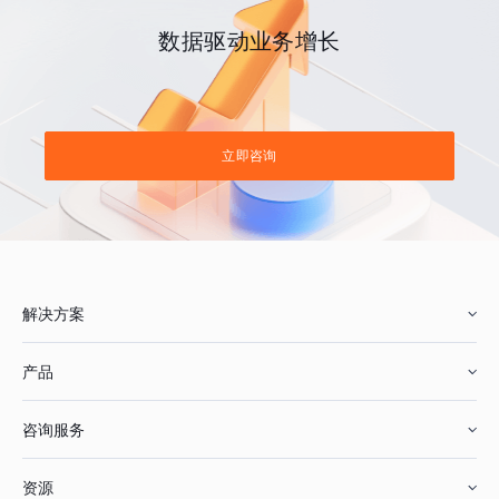
数据驱动业务增长
立即咨询
解决方案
产品
零售行业
咨询服务
美妆行业
增长分析
资源