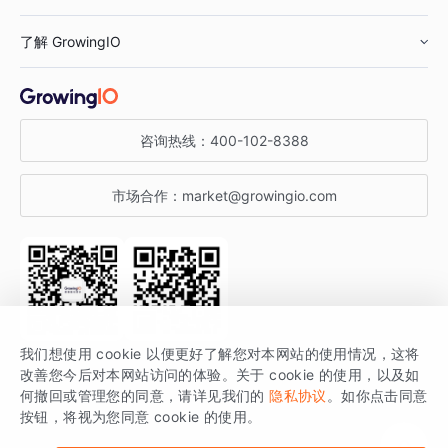
鞋服行业
客户数据平台
咨询服务
了解 GrowingIO
汽车行业
智能运营
增长干货
金融行业
获客分析
增长公开课
关于 GrowingIO
咨询热线：
400-102-8388
私有化部署
A/B 实验
增长博客
增长大会
市场合作：
market@growingio.com
渠道质量分析
产品使用文档
StartDT DAY
开发者文档
行业活动
SDK 文档
关注公众号
获取更多干货
我们想使用 cookie 以便更好了解您对本网站的使用情况，这将
场景指南
改善您今后对本网站访问的体验。关于 cookie 的使用，以及如
GrowingIO 是专注于数据智能分析与增长的品牌，核心平台为 GrowingIO
何撤回或管理您的同意，请详见我们的
隐私协议
。如你点击同意
按钮，将视为您同意 cookie 的使用。
分析云。