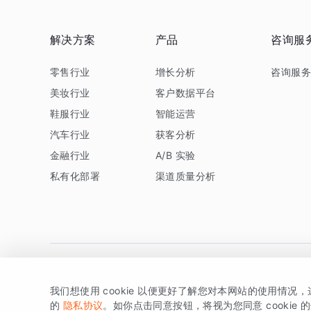
解决方案
产品
咨询服
零售行业
增长分析
咨询服
美妆行业
客户数据平台
鞋服行业
智能运营
汽车行业
获客分析
金融行业
A/B 实验
私有化部署
渠道质量分析
我们想使用 cookie 以便更好了解您对本网站的使用情况
版权所有 © 北京易数科技有限公司
SDK相关说明
京ICP备1
的
隐私协议
。如你点击同意按钮，将视为您同意 cookie 