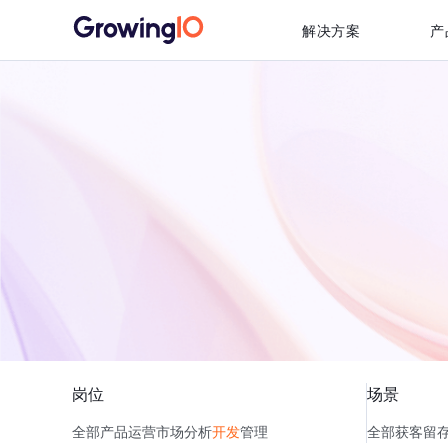
解决方案
产
岗位
场景
全部
产品
运营
市场
分析
开发
管理
全部
获客
留