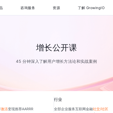
品
咨询服务
资源
了解 GrowingIO
增长公开课
45 分钟深入了解用户增长方法论和实战案例
行业
存
激活
变现
推荐
AARRR
全部
企业服务
互联网金融
社交/社区