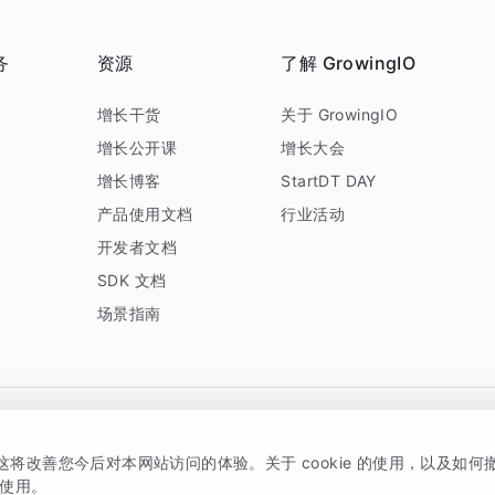
务
资源
了解 GrowingIO
务
增长干货
关于 GrowingIO
增长公开课
增长大会
增长博客
StartDT DAY
产品使用文档
行业活动
开发者文档
SDK 文档
场景指南
GrowingIO 是专注于数据智能分析与增长的品牌，核心平台为 GrowingIO 分析云
，这将改善您今后对本网站访问的体验。关于 cookie 的使用，以及如
5038330号
京公网安备 11010502037228号
的使用。