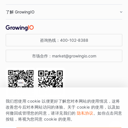
鞋服行业
客户数据平台
咨询服务
了解 GrowingIO
汽车行业
智能运营
增长干货
金融行业
获客分析
增长公开课
关于 GrowingIO
咨询热线：
400-102-8388
私有化部署
A/B 实验
增长博客
增长大会
市场合作：
market@growingio.com
渠道质量分析
产品使用文档
StartDT DAY
开发者文档
行业活动
SDK 文档
关注公众号
获取更多干货
我们想使用 cookie 以便更好了解您对本网站的使用情况，这将
场景指南
改善您今后对本网站访问的体验。关于 cookie 的使用，以及如
GrowingIO 是专注于数据智能分析与增长的品牌，核心平台为 GrowingIO
何撤回或管理您的同意，请详见我们的
隐私协议
。如你点击同意
按钮，将视为您同意 cookie 的使用。
分析云。