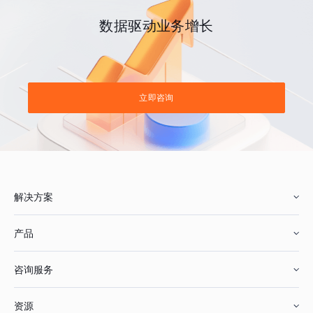
数据驱动业务增长
立即咨询
解决方案
产品
零售行业
咨询服务
美妆行业
增长分析
资源