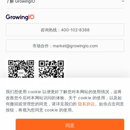
了解 GrowingIO
汽车行业
智能运营
增长干货
金融行业
获客分析
增长公开课
关于 GrowingIO
咨询热线：
400-102-8388
私有化部署
A/B 实验
增长博客
增长大会
市场合作：
market@growingio.com
渠道质量分析
产品使用文档
StartDT DAY
开发者文档
行业活动
SDK 文档
关注公众号
获取更多干货
我们想使用 cookie 以便更好了解您对本网站的使用情况，这将
场景指南
改善您今后对本网站访问的体验。关于 cookie 的使用，以及如
GrowingIO 是专注于数据智能分析与增长的品牌，核心平台为 GrowingIO
何撤回或管理您的同意，请详见我们的
隐私协议
。如你点击同意
按钮，将视为您同意 cookie 的使用。
分析云。
版权所有 © 北京易数科技有限公司
SDK相关说明
京ICP备15038330号
同意
京公网安备 11010502037228号
法律声明及隐私条款