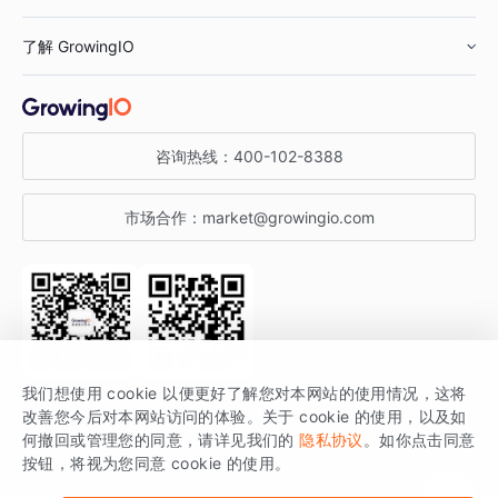
鞋服行业
客户数据平台
咨询服务
了解 GrowingIO
汽车行业
智能运营
增长干货
金融行业
获客分析
增长公开课
关于 GrowingIO
咨询热线：
400-102-8388
私有化部署
A/B 实验
增长博客
增长大会
市场合作：
market@growingio.com
渠道质量分析
产品使用文档
StartDT DAY
开发者文档
行业活动
SDK 文档
关注公众号
获取更多干货
我们想使用 cookie 以便更好了解您对本网站的使用情况，这将
场景指南
改善您今后对本网站访问的体验。关于 cookie 的使用，以及如
GrowingIO 是专注于数据智能分析与增长的品牌，核心平台为 GrowingIO
何撤回或管理您的同意，请详见我们的
隐私协议
。如你点击同意
按钮，将视为您同意 cookie 的使用。
分析云。