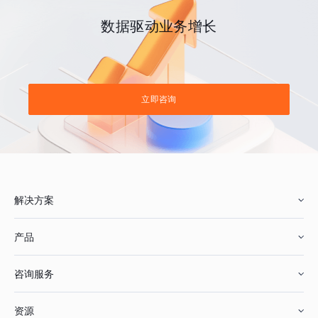
数据驱动业务增长
立即咨询
解决方案
产品
零售行业
咨询服务
美妆行业
增长分析
资源