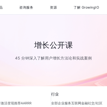
品
咨询服务
资源
了解 GrowingIO
增长公开课
45 分钟深入了解用户增长方法论和实战案例
行业
存
激活
变现
推荐
AARRR
全部
企业服务
互联网金融
社交/社区