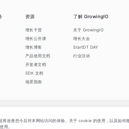
务
资源
了解 GrowingIO
务
增长干货
关于 GrowingIO
增长公开课
增长大会
增长博客
StartDT DAY
产品使用文档
行业活动
开发者文档
SDK 文档
场景指南
GrowingIO 是专注于数据智能分析与增长的品牌，核心平台为 GrowingIO 分析云
，这将改善您今后对本网站访问的体验。关于 cookie 的使用，以及如
5038330号
京公网安备 11010502037228号
的使用。