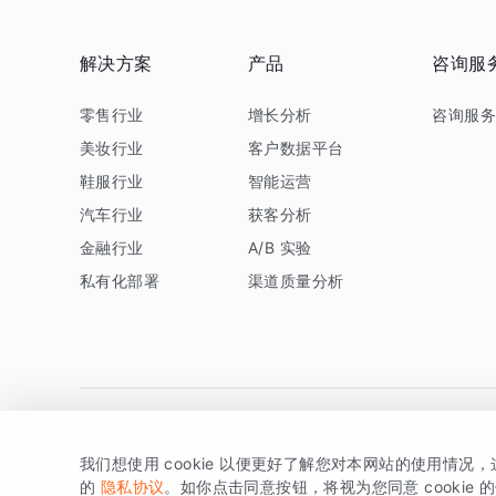
解决方案
产品
咨询服
零售行业
增长分析
咨询服
美妆行业
客户数据平台
鞋服行业
智能运营
汽车行业
获客分析
金融行业
A/B 实验
私有化部署
渠道质量分析
我们想使用 cookie 以便更好了解您对本网站的使用情况
版权所有 © 北京易数科技有限公司
SDK相关说明
京ICP备1
的
隐私协议
。如你点击同意按钮，将视为您同意 cookie 