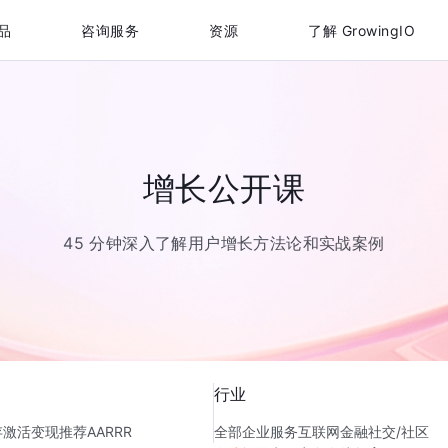
品
咨询服务
资源
了解 GrowingIO
增长公开课
45 分钟深入了解用户增长方法论和实战案例
行业
存
激活
变现
推荐
AARRR
全部
企业服务
互联网金融
社交/社区