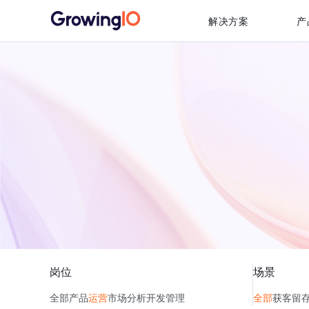
解决方案
产
岗位
场景
全部
产品
运营
市场
分析
开发
管理
全部
获客
留