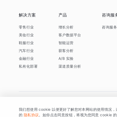
解决方案
产品
咨询服
零售行业
增长分析
咨询服
美妆行业
客户数据平台
鞋服行业
智能运营
汽车行业
获客分析
金融行业
A/B 实验
私有化部署
渠道质量分析
我们想使用 cookie 以便更好了解您对本网站的使用情况
版权所有 © 北京易数科技有限公司
SDK相关说明
京ICP备1
的
隐私协议
。如你点击同意按钮，将视为您同意 cookie 