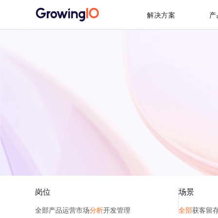
解决方案
产
岗位
场景
全部
产品
运营
市场
分析
开发
管理
全部
获客
留