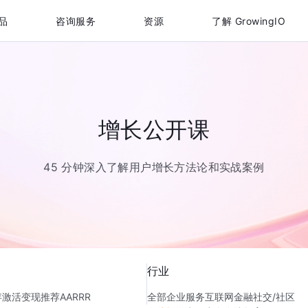
品
咨询服务
资源
了解 GrowingIO
增长公开课
45 分钟深入了解用户增长方法论和实战案例
行业
存
激活
变现
推荐
AARRR
全部
企业服务
互联网金融
社交/社区