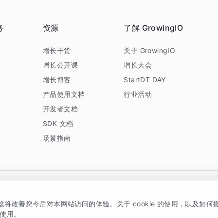
务
资源
了解 GrowingIO
务
增长干货
关于 GrowingIO
增长公开课
增长大会
增长博客
StartDT DAY
产品使用文档
行业活动
开发者文档
SDK 文档
场景指南
GrowingIO 是专注于数据智能分析与增长的品牌，核心平台为 GrowingIO 分析云
，这将改善您今后对本网站访问的体验。关于 cookie 的使用，以及如
5038330号
京公网安备 11010502037228号
的使用。