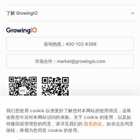
鞋服行业
客户数据平台
咨询服务
了解 GrowingIO
汽车行业
智能运营
增长干货
金融行业
获客分析
增长公开课
关于 GrowingIO
咨询热线：
400-102-8388
私有化部署
A/B 实验
增长博客
增长大会
市场合作：
market@growingio.com
渠道质量分析
产品使用文档
StartDT DAY
开发者文档
行业活动
SDK 文档
关注公众号
获取更多干货
我们想使用 cookie 以便更好了解您对本网站的使用情况，这将
场景指南
改善您今后对本网站访问的体验。关于 cookie 的使用，以及如
GrowingIO 是专注于数据智能分析与增长的品牌，核心平台为 GrowingIO
何撤回或管理您的同意，请详见我们的
隐私协议
。如你点击同意
按钮，将视为您同意 cookie 的使用。
分析云。