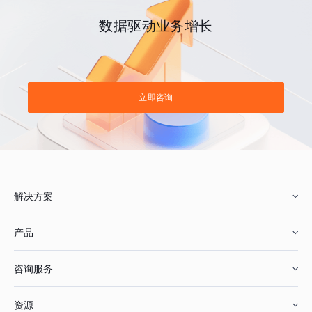
数据驱动业务增长
立即咨询
解决方案
产品
零售行业
咨询服务
美妆行业
增长分析
资源