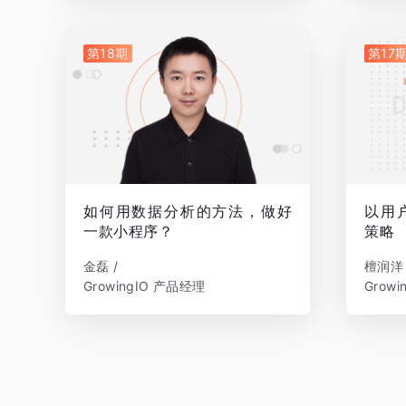
第18期
第17
如何用数据分析的方法，做好
以用
一款小程序？
策略
金磊 /
檀润洋 
GrowingIO 产品经理
Grow