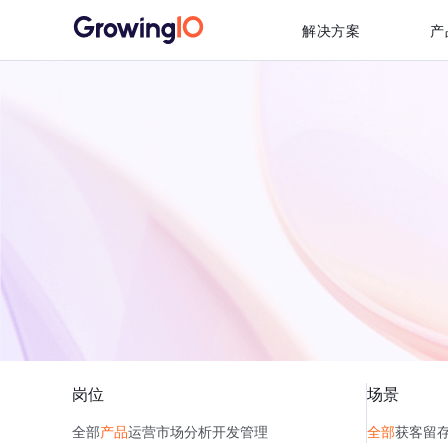
解决方案
产
岗位
场景
全部
产品
运营
市场
分析
开发
管理
全部
获客
留