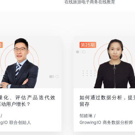
在线旅游
电子商务
在线教育
期
第25期
量化、评估产品迭代效
如何通过数据分析，提
驱动用户增长？
留存
/
邹婧琳 /
ingIO 联合创始人
GrowingIO 商务数据分析师