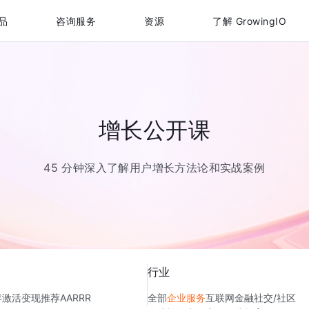
品
咨询服务
资源
了解 GrowingIO
增长公开课
45 分钟深入了解用户增长方法论和实战案例
行业
存
激活
变现
推荐
AARRR
全部
企业服务
互联网金融
社交/社区