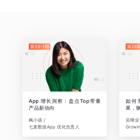
第39-1期
第26
App 增长洞察：盘点Top带量
如何
产品新动向
果，
枫小函 /
吴继业 
七麦数据App 优化负责人
Grow