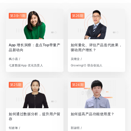
第39-1期
第26期
App 增长洞察：盘点Top带量产
如何量化、评估产品迭代效果，
品新动向
驱动用户增长？
枫小函 /
吴继业 /
七麦数据App 优化负责人
GrowingIO 联合创始人
第25期
第24期
如何通过数据分析，提升用户留
如何提高产品功能使用度？
存
邹婧琳 /
郭淑明 /