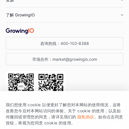
鞋服行业
客户数据平台
咨询服务
了解 GrowingIO
汽车行业
智能运营
增长干货
金融行业
获客分析
增长公开课
关于 GrowingIO
咨询热线：
400-102-8388
私有化部署
A/B 实验
增长博客
增长大会
市场合作：
market@growingio.com
渠道质量分析
产品使用文档
StartDT DAY
开发者文档
行业活动
SDK 文档
关注公众号
获取更多干货
我们想使用 cookie 以便更好了解您对本网站的使用情况，这将
场景指南
改善您今后对本网站访问的体验。关于 cookie 的使用，以及如
GrowingIO 是专注于数据智能分析与增长的品牌，核心平台为 GrowingIO
何撤回或管理您的同意，请详见我们的
隐私协议
。如你点击同意
按钮，将视为您同意 cookie 的使用。
分析云。