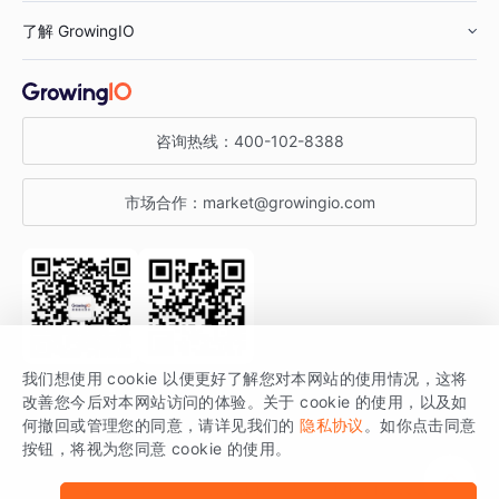
了解 GrowingIO
汽车行业
智能运营
增长干货
金融行业
获客分析
增长公开课
关于 GrowingIO
咨询热线：
400-102-8388
私有化部署
A/B 实验
增长博客
增长大会
市场合作：
market@growingio.com
渠道质量分析
产品使用文档
StartDT DAY
开发者文档
行业活动
SDK 文档
关注公众号
获取更多干货
我们想使用 cookie 以便更好了解您对本网站的使用情况，这将
场景指南
改善您今后对本网站访问的体验。关于 cookie 的使用，以及如
GrowingIO 是专注于数据智能分析与增长的品牌，核心平台为 GrowingIO
何撤回或管理您的同意，请详见我们的
隐私协议
。如你点击同意
按钮，将视为您同意 cookie 的使用。
分析云。
版权所有 © 北京易数科技有限公司
SDK相关说明
京ICP备15038330号