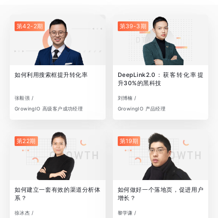
第42-2期
第39-3期
如何利用搜索框提升转化率
DeepLink2.0：获客转化率提
升30%的黑科技
张毅强 /
刘博楠 /
GrowingIO 高级客户成功经理
GrowingIO 产品经理
第22期
第19期
如何建立一套有效的渠道分析体
如何做好一个落地页，促进用户
系？
增长？
徐冰杰 /
黎学谦 /