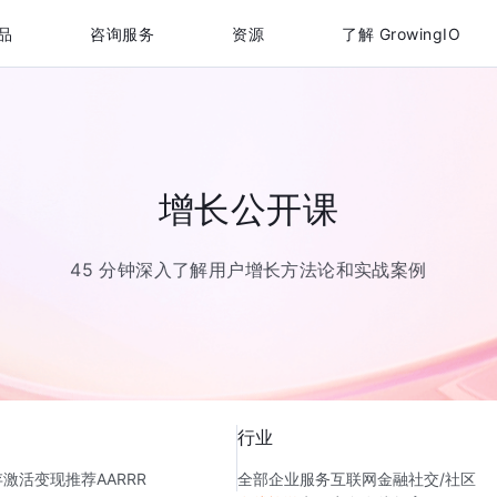
品
咨询服务
资源
了解 GrowingIO
增长公开课
45 分钟深入了解用户增长方法论和实战案例
行业
存
激活
变现
推荐
AARRR
全部
企业服务
互联网金融
社交/社区