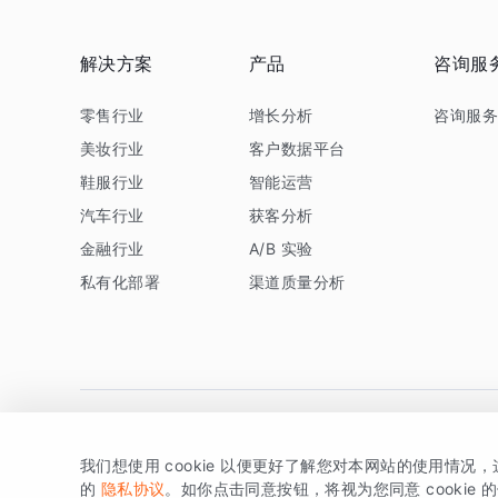
解决方案
产品
咨询服
零售行业
增长分析
咨询服
美妆行业
客户数据平台
鞋服行业
智能运营
汽车行业
获客分析
金融行业
A/B 实验
私有化部署
渠道质量分析
我们想使用 cookie 以便更好了解您对本网站的使用情况
版权所有 © 北京易数科技有限公司
SDK相关说明
京ICP备1
的
隐私协议
。如你点击同意按钮，将视为您同意 cookie 