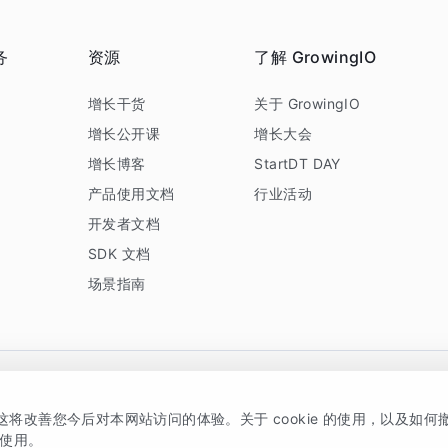
务
资源
了解 GrowingIO
务
增长干货
关于 GrowingIO
增长公开课
增长大会
增长博客
StartDT DAY
产品使用文档
行业活动
开发者文档
SDK 文档
场景指南
GrowingIO 是专注于数据智能分析与增长的品牌，核心平台为 GrowingIO 分析云
，这将改善您今后对本网站访问的体验。关于 cookie 的使用，以及如
5038330号
京公网安备 11010502037228号
的使用。