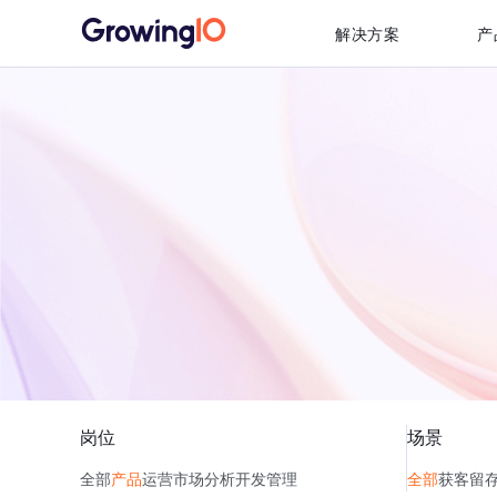
解决方案
产
岗位
场景
全部
产品
运营
市场
分析
开发
管理
全部
获客
留