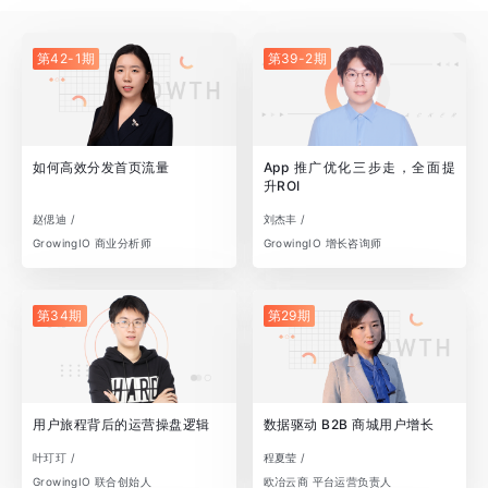
第42-1期
第39-2期
如何高效分发首页流量
App 推广优化三步走，全面提
升ROI
赵偲迪 /
刘杰丰 /
GrowingIO 商业分析师
GrowingIO 增长咨询师
第34期
第29期
用户旅程背后的运营操盘逻辑
数据驱动 B2B 商城用户增长
叶玎玎 /
程夏莹 /
GrowingIO 联合创始人
欧冶云商 平台运营负责人