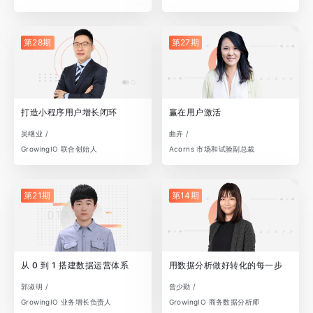
第28期
第27期
打造小程序用户增长闭环
赢在用户激活
吴继业 /
曲卉 /
GrowingIO 联合创始人
Acorns 市场和试验副总裁
第21期
第14期
从 0 到 1 搭建数据运营体系
用数据分析做好转化的每一步
郭淑明 /
曾少勤 /
GrowingIO 业务增长负责人
GrowingIO 商务数据分析师