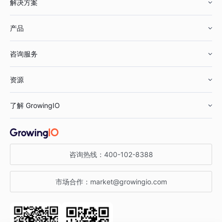
解决方案
产品
零售行业
咨询服务
美妆行业
增长分析
资源
鞋服行业
客户数据平台
咨询服务
了解 GrowingIO
汽车行业
智能运营
增长干货
金融行业
获客分析
增长公开课
关于 GrowingIO
咨询热线：
400-102-8388
私有化部署
A/B 实验
增长博客
增长大会
市场合作：
market@growingio.com
渠道质量分析
产品使用文档
StartDT DAY
开发者文档
行业活动