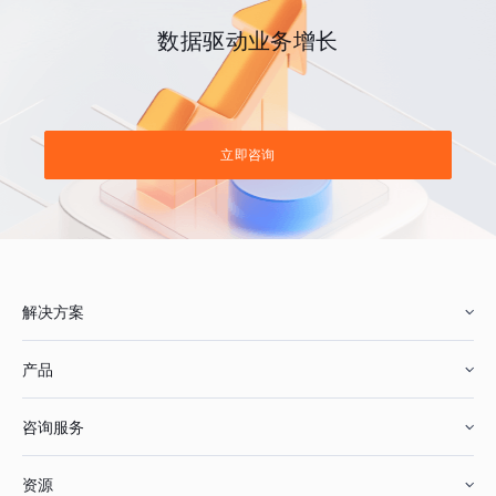
数据驱动业务增长
立即咨询
解决方案
产品
零售行业
咨询服务
美妆行业
增长分析
资源