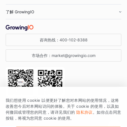
鞋服行业
客户数据平台
咨询服务
了解 GrowingIO
汽车行业
智能运营
增长干货
金融行业
获客分析
增长公开课
关于 GrowingIO
咨询热线：
400-102-8388
私有化部署
A/B 实验
增长博客
增长大会
市场合作：
market@growingio.com
渠道质量分析
产品使用文档
StartDT DAY
开发者文档
行业活动
SDK 文档
关注公众号
获取更多干货
我们想使用 cookie 以便更好了解您对本网站的使用情况，这将
场景指南
改善您今后对本网站访问的体验。关于 cookie 的使用，以及如
GrowingIO 是专注于数据智能分析与增长的品牌，核心平台为 GrowingIO
何撤回或管理您的同意，请详见我们的
隐私协议
。如你点击同意
按钮，将视为您同意 cookie 的使用。
分析云。