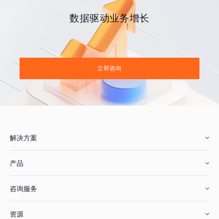
数据驱动业务增长
立即咨询
解决方案
产品
零售行业
咨询服务
美妆行业
增长分析
资源