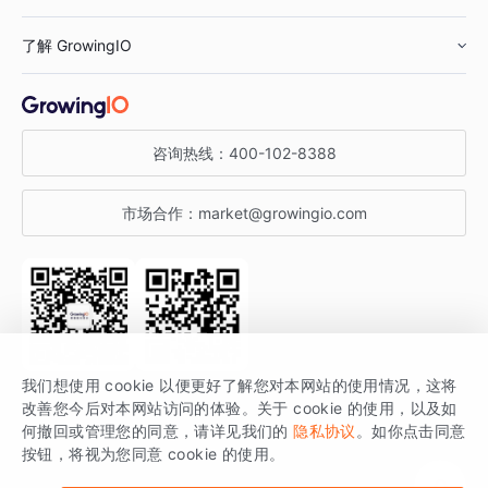
鞋服行业
客户数据平台
咨询服务
了解 GrowingIO
汽车行业
智能运营
增长干货
金融行业
获客分析
增长公开课
关于 GrowingIO
咨询热线：
400-102-8388
私有化部署
A/B 实验
增长博客
增长大会
市场合作：
market@growingio.com
渠道质量分析
产品使用文档
StartDT DAY
开发者文档
行业活动
SDK 文档
关注公众号
获取更多干货
我们想使用 cookie 以便更好了解您对本网站的使用情况，这将
场景指南
改善您今后对本网站访问的体验。关于 cookie 的使用，以及如
GrowingIO 是专注于数据智能分析与增长的品牌，核心平台为 GrowingIO
何撤回或管理您的同意，请详见我们的
隐私协议
。如你点击同意
按钮，将视为您同意 cookie 的使用。
分析云。